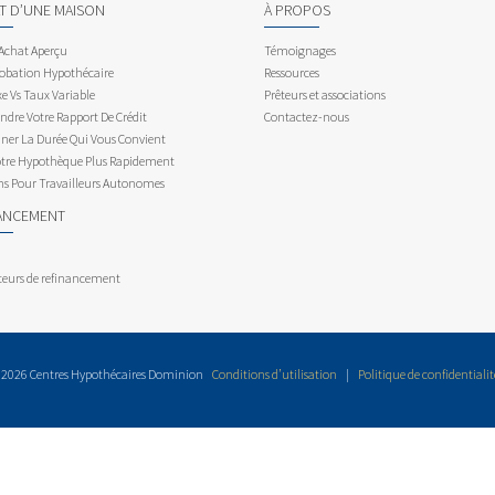
AT D’UNE MAISON
À PROPOS
 Achat Aperçu
Témoignages
obation Hypothécaire
Ressources
e Vs Taux Variable
Prêteurs et associations
dre Votre Rapport De Crédit
Contactez-nous
ner La Durée Qui Vous Convient
otre Hypothèque Plus Rapidement
ns Pour Travailleurs Autonomes
ANCEMENT
teurs de refinancement
 2026 Centres Hypothécaires Dominion
Conditions d’utilisation
|
Politique de confidentialit