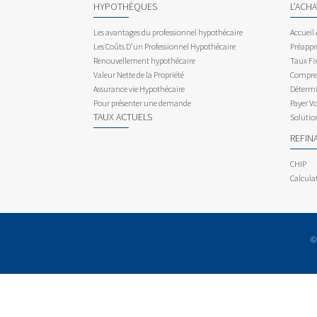
HYPOTHÈQUES
L’ACH
Les avantages du professionnel hypothécaire
Accueil
Les Coûts D’un Professionnel Hypothécaire
Préappr
Renouvellement hypothécaire
Taux Fix
Valeur Nette de la Propriété
Compren
Assurance vie Hypothécaire
Détermi
Pour présenter une demande
Payer V
TAUX ACTUELS
Solutio
REFIN
CHIP
Calcula
©