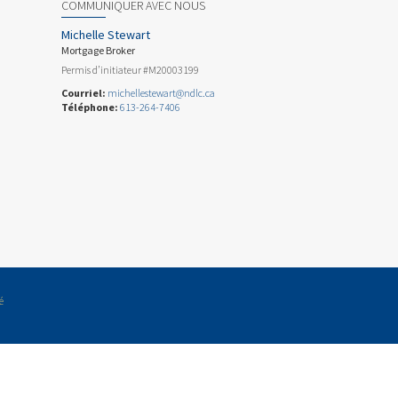
COMMUNIQUER AVEC NOUS
Michelle Stewart
Mortgage Broker
Permis d’initiateur #M20003199
Courriel:
michellestewart@ndlc.ca
Téléphone:
613-264-7406
é